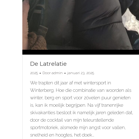
De Latrelatie
2025
Door
admin
januari 23, 2025
We trapten dit jaar af met wintersport in
Winterberg. Hoe die combinatie van woorden als
winter, berg en sport voor zóvelen puur genieten
is, kan ik moeilijk begrijpen. Na vijf tranenrijke
skivakanties besloot ik namelijk jaren geleden dat,
door de cocktail van mijn teleurstellende
sportmotoriek, alsmede mijn angst voor vallen,
snelheid en hoogtes, het doek…