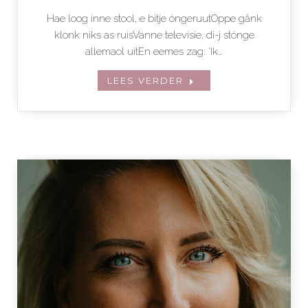
Hae loog inne stool, e bitje óngeruutOppe gânk
klonk niks as ruisVanne televisie, di-j stónge
allemaol uitEn eemes zag: ‘Ik…
LEES VERDER