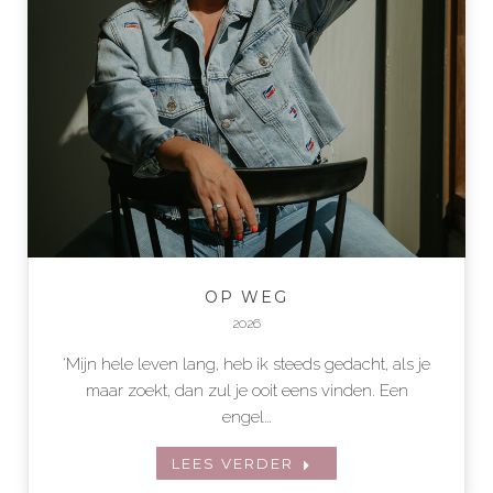
OP WEG
2026
‘Mijn hele leven lang, heb ik steeds gedacht, als je
maar zoekt, dan zul je ooit eens vinden. Een
engel…
LEES VERDER