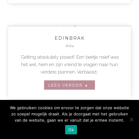
EDINBRAK
2024
‘Getting absolutely pissed!’ Een beetje naïef was
het wel, hem en zijn vriend te vragen naar hun
verdere plannen. Verbaasd…
LEES VERDER
We gebruiken cookies om ervoor te zorgen dat onze website
zo soepel mogelijk draait. Als je doorgaat met het gebruiken
van de website, gaan we er vanuit dat je ermee instemt.
Ok
OP DE RAILS