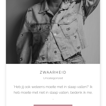
ZWAARHEID
Uncategorized
‘Heb jij ook weleens moeite met in slaap vallen?’ Ik
heb moeite met níet in slaap vallen, bedenk ik me,
…