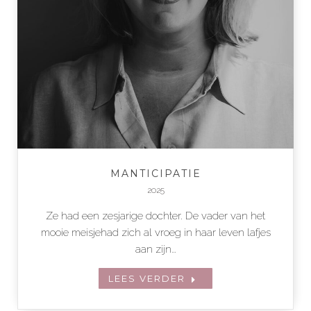
MANTICIPATIE
2025
Ze had een zesjarige dochter. De vader van het
mooie meisjehad zich al vroeg in haar leven lafjes
aan zijn…
LEES VERDER