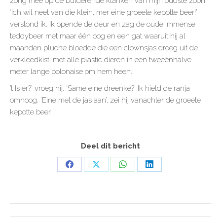
zong mee op de bulderende klanken van mijn oudste zoon.
‘Ich wil neet van die klein, mer eine groeete kepotte beer!’
verstond ik. Ik opende de deur en zag de oude immense
teddybeer met maar één oog en een gat waaruit hij al
maanden pluche bloedde die een clownsjas droeg uit de
verkleedkist, met alle plastic dieren in een tweeënhalve
meter lange polonaise om hem heen.
’t Is er?’ vroeg hij. ‘Same eine dreenke?’ Ik hield de ranja
omhoog. ‘Eine met de jas aan’, zei hij vanachter de groeete
kepotte beer.
Deel dit bericht
Share
Share
Share
Share
on
on
on
on
Facebook
X
WhatsApp
LinkedIn
POST
NAVIGATION