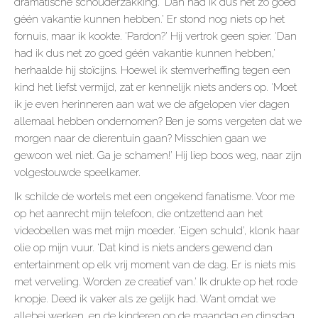
dramatische schouderzakking. ‘Dan had ik dus net zo goed
géén vakantie kunnen hebben.’ Er stond nog niets op het
fornuis, maar ik kookte. ‘Pardon?’ Hij vertrok geen spier. ‘Dan
had ik dus net zo goed géén vakantie kunnen hebben,’
herhaalde hij stoïcijns. Hoewel ik stemverheffing tegen een
kind het liefst vermijd, zat er kennelijk niets anders op. ‘Moet
ik je even herinneren aan wat we de afgelopen vier dagen
allemaal hebben ondernomen? Ben je soms vergeten dat we
morgen naar de dierentuin gaan? Misschien gaan we
gewoon wel niet. Ga je schamen!’ Hij liep boos weg, naar zijn
volgestouwde speelkamer.
Ik schilde de wortels met een ongekend fanatisme. Voor me
op het aanrecht mijn telefoon, die ontzettend aan het
videobellen was met mijn moeder. ‘Eigen schuld’, klonk haar
olie op mijn vuur. ‘Dat kind is niets anders gewend dan
entertainment op elk vrij moment van de dag. Er is niets mis
met verveling. Worden ze creatief van.’ Ik drukte op het rode
knopje. Deed ik vaker als ze gelijk had. Want omdat we
allebei werken, en de kinderen op de maandag en dinsdag