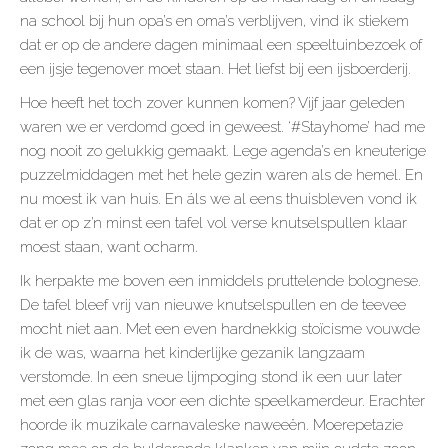
na school bij hun opa’s en oma’s verblijven, vind ik stiekem
dat er op de andere dagen minimaal een speeltuinbezoek of
een ijsje tegenover moet staan. Het liefst bij een ijsboerderij.
Hoe heeft het toch zover kunnen komen? Vijf jaar geleden
waren we er verdomd goed in geweest. ‘#Stayhome’ had me
nog nooit zo gelukkig gemaakt. Lege agenda’s en kneuterige
puzzelmiddagen met het hele gezin waren als de hemel. En
nu moest ik van huis. En áls we al eens thuisbleven vond ik
dat er op z’n minst een tafel vol verse knutselspullen klaar
moest staan, want ocharm.
Ik herpakte me boven een inmiddels pruttelende bolognese.
De tafel bleef vrij van nieuwe knutselspullen en de teevee
mocht niet aan. Met een even hardnekkig stoïcisme vouwde
ik de was, waarna het kinderlijke gezanik langzaam
verstomde. In een sneue lijmpoging stond ik een uur later
met een glas ranja voor een dichte speelkamerdeur. Erachter
hoorde ik muzikale carnavaleske naweeën. Moerepetazie