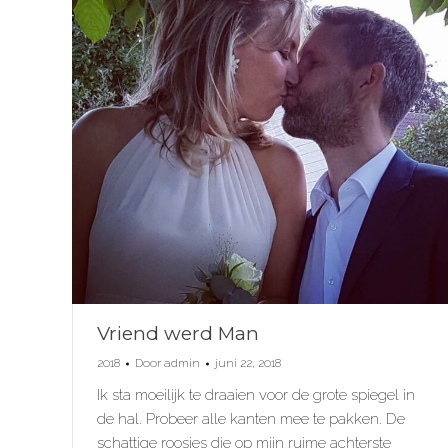
Vriend werd Man
2018
Door
admin
juni 22, 2018
Ik sta moeilijk te draaien voor de grote spiegel in
de hal. Probeer alle kanten mee te pakken. De
schattige roosjes die op mijn ruime achterste