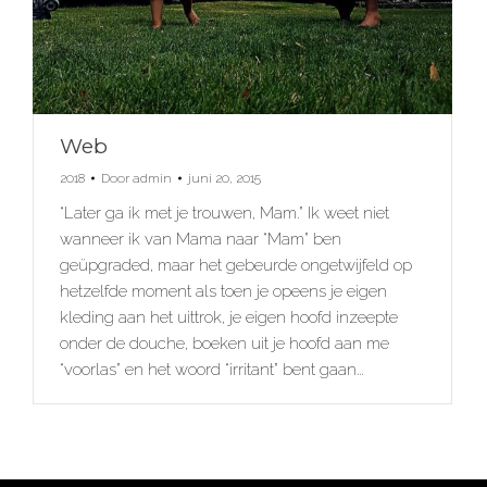
Web
2018
Door
admin
juni 20, 2015
“Later ga ik met je trouwen, Mam.” Ik weet niet
wanneer ik van Mama naar “Mam” ben
geüpgraded, maar het gebeurde ongetwijfeld op
hetzelfde moment als toen je opeens je eigen
kleding aan het uittrok, je eigen hoofd inzeepte
onder de douche, boeken uit je hoofd aan me
“voorlas” en het woord “irritant” bent gaan…