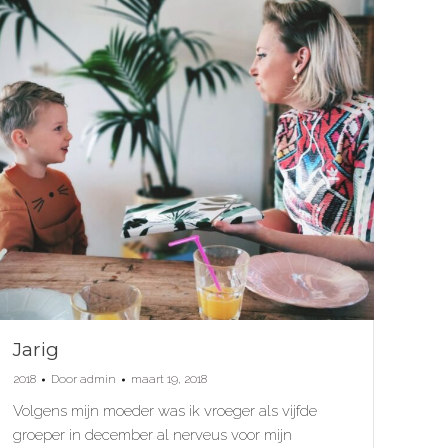
Jarig
2018
Door
admin
maart 19, 2018
Volgens mijn moeder was ik vroeger als vijfde
groeper in december al nerveus voor mijn