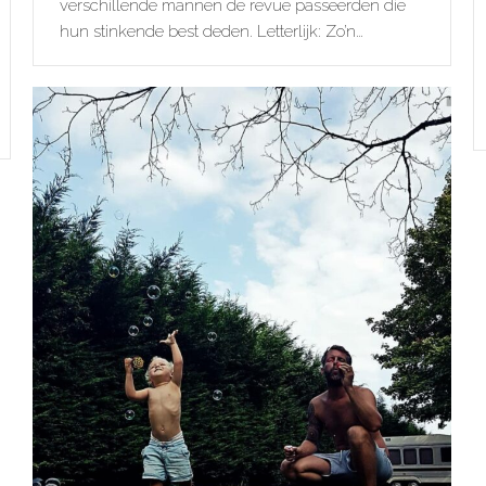
verschillende mannen de revue passeerden die
hun stinkende best deden. Letterlijk: Zo’n…