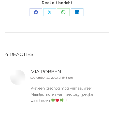
Deel dit bericht
Share
Share
Share
Share
on
on
on
on
Facebook
X
WhatsApp
LinkedIn
POST
NAVIGATION
4 REACTIES
MIA ROBBEN
september 24, 2020 at 6:58 pm
says:
Wat een prachtig mooi verhaal weer
Maartje, muren van heel begrijpelijke
waarheden