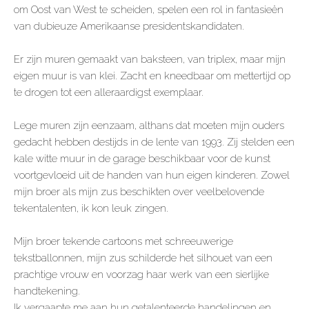
om Oost van West te scheiden, spelen een rol in fantasieën
van dubieuze Amerikaanse presidentskandidaten.
Er zijn muren gemaakt van baksteen, van triplex, maar mijn
eigen muur is van klei. Zacht en kneedbaar om mettertijd op
te drogen tot een alleraardigst exemplaar.
Lege muren zijn eenzaam, althans dat moeten mijn ouders
gedacht hebben destijds in de lente van 1993. Zij stelden een
kale witte muur in de garage beschikbaar voor de kunst
voortgevloeid uit de handen van hun eigen kinderen. Zowel
mijn broer als mijn zus beschikten over veelbelovende
tekentalenten, ik kon leuk zingen.
Mijn broer tekende cartoons met schreeuwerige
tekstballonnen, mijn zus schilderde het silhouet van een
prachtige vrouw en voorzag haar werk van een sierlijke
handtekening.
Ik vergaapte me aan hun getalenteerde handelingen en