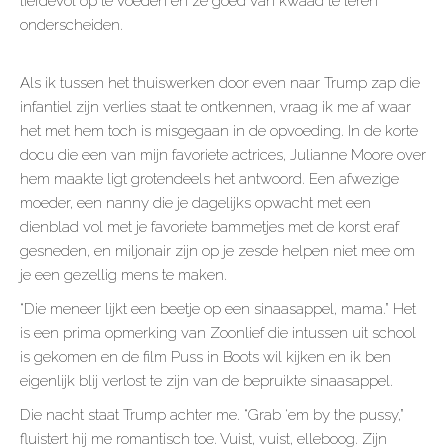
liefdevol op te voeden en ze goed van kwaad te leren
onderscheiden.
Als ik tussen het thuiswerken door even naar Trump zap die
infantiel zijn verlies staat te ontkennen, vraag ik me af waar
het met hem toch is misgegaan in de opvoeding. In de korte
docu die een van mijn favoriete actrices, Julianne Moore over
hem maakte ligt grotendeels het antwoord. Een afwezige
moeder, een nanny die je dagelijks opwacht met een
dienblad vol met je favoriete bammetjes met de korst eraf
gesneden, en miljonair zijn op je zesde helpen niet mee om
je een gezellig mens te maken.
“Die meneer lijkt een beetje op een sinaasappel, mama.” Het
is een prima opmerking van Zoonlief die intussen uit school
is gekomen en de film Puss in Boots wil kijken en ik ben
eigenlijk blij verlost te zijn van de bepruikte sinaasappel.
Die nacht staat Trump achter me. “Grab ‘em by the pussy,”
fluistert hij me romantisch toe. Vuist, vuist, elleboog. Zijn