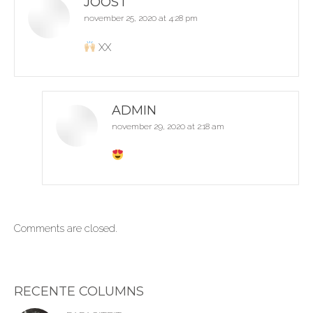
JOOST
november 25, 2020 at 4:28 pm
says:
XX
ADMIN
november 29, 2020 at 2:18 am
says:
Comments are closed.
RECENTE COLUMNS