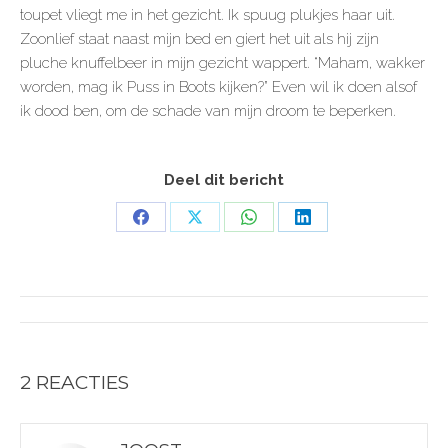
toupet vliegt me in het gezicht. Ik spuug plukjes haar uit.
Zoonlief staat naast mijn bed en giert het uit als hij zijn
pluche knuffelbeer in mijn gezicht wappert. “Maham, wakker
worden, mag ik Puss in Boots kijken?” Even wil ik doen alsof
ik dood ben, om de schade van mijn droom te beperken.
Deel dit bericht
Share
Share
Share
Share
on
on
on
on
Facebook
X
WhatsApp
LinkedIn
POST
NAVIGATION
2 REACTIES