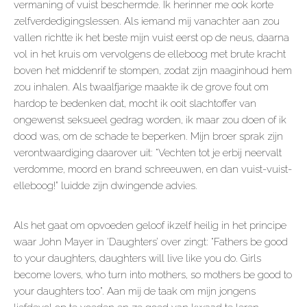
vermaning of vuist beschermde. Ik herinner me ook korte
zelfverdedigingslessen. Als iemand mij vanachter aan zou
vallen richtte ik het beste mijn vuist eerst op de neus, daarna
vol in het kruis om vervolgens de elleboog met brute kracht
boven het middenrif te stompen, zodat zijn maaginhoud hem
zou inhalen. Als twaalfjarige maakte ik de grove fout om
hardop te bedenken dat, mocht ik ooit slachtoffer van
ongewenst seksueel gedrag worden, ik maar zou doen of ik
dood was, om de schade te beperken. Mijn broer sprak zijn
verontwaardiging daarover uit: “Vechten tot je erbij neervalt
verdomme, moord en brand schreeuwen, en dan vuist-vuist-
elleboog!” luidde zijn dwingende advies.
Als het gaat om opvoeden geloof ikzelf heilig in het principe
waar John Mayer in ‘Daughters’ over zingt: “Fathers be good
to your daughters, daughters will live like you do. Girls
become lovers, who turn into mothers, so mothers be good to
your daughters too”. Aan mij de taak om mijn jongens