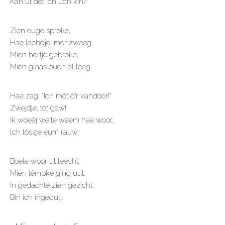
Kân ut det ich uch kin?
Zien ouge sproke,
Hae lachdje, mer zweeg.
Mien hertje gebroke,
Mien glaas ouch al leeg.
Hae zag: “Ich mót d’r vandoor!”
Zwejdje, tot gaw!
Ik woeëj weite weem hae woor,
lch löszje eum rauw.
Boete woor ut leecht,
Mien lêmpke ging uut.
In gedachte zien gezicht,
Bin ich ingedutj.