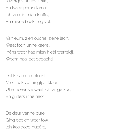
s Mêrges un tas koffie,
En twiee parasetamol.
Ich zoot in mien kloffie,
En miene boëk nog vol.
Van eum, zien ouche, ziene lach,
Waat toch unne kaerel.
Inéns woor hae mien hieël werreldj.
Weem haaj det gedachtj.
Dalik nao de optocht,
Mien pekske hingtj al klaor.
Ut schoeënste waat ich vinge kos,
En glitters inne haor.
De deur vanne bure,
Ging ope en weer tow.
lch kos good hueëre,