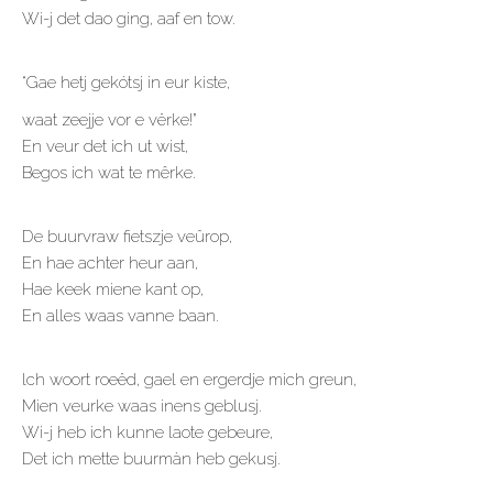
Wi-j det dao ging, aaf en tow.
“Gae hetj gekótsj in eur kiste,
waat zeejje vor e vërke!”
En veur det ich ut wist,
Begos ich wat te mêrke.
De buurvraw fietszje veûrop,
En hae achter heur aan,
Hae keek miene kant op,
En alles waas vanne baan.
lch woort roeëd, gael en ergerdje mich greun,
Mien veurke waas inens geblusj.
Wi-j heb ich kunne laote gebeure,
Det ich mette buurmàn heb gekusj.