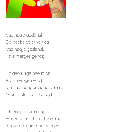
Vae haaje gedânsj.
De nacht woor van os.
Vae haajje gesjansj,
Tot s mérges gehosj.
En dao kusje hae mich,
Kort, mer gemeindj.
lch zaat oonger ziene sjmink,
Mien möts zoot gedrejdj.
Ich zoog in zien ouge,
Hae woor mich neet vreemdj.
lch woeëj eum gaer vraoge,