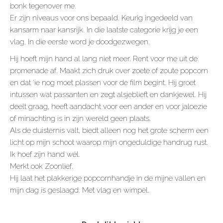
bonk tegenover me.
Er zijn niveaus voor ons bepaald. Keurig ingedeeld van
kansarm naar kansrijk. In die laatste categorie krijg je een
vlag. In die eerste word je doodgezwegen.
Hij hoeft mijn hand al lang niet meer. Rent voor me uit de
promenade af. Maakt zich druk over zoete of zoute popcorn
en dat ‘ie nog moet plassen voor de film begint. Hij groet
intussen wat passanten en zegt alsjeblieft en dankjewel. Hij
deelt graag, heeft aandacht voor een ander en voor jaloezie
of minachting is in zijn wereld geen plaats.
Als de duisternis valt, biedt alleen nog het grote scherm een
licht op mijn schoot waarop mijn ongeduldige handrug rust.
Ik hoef zíjn hand wél.
Merkt ook Zoonlief.
Hij laat het plakkerige popcornhandje in de mijne vallen en
mijn dag is geslaagd. Met vlag en wimpel.