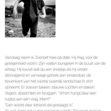
Vandaag neem ik Zoonlief mee op date. Hij mag voor de
gelegenheid voorin. Zijn voeten bungelen in de buurt van de
airbag. Hij kauwt wat op een snoepje als hij verder
stilzwijgend en vanwege gebrek aan kinderstoel, de
bovenkant van het voorbij razende landschap in zich
opneemt. Er zoeven takken, blauwe luchten en daken.
Vogels, stoplichten en bruggen. “W’rom hangt daar een
rugtas aan een vlag, Mam?”
“Dan woont daar iemand die geslaagd is.”
“O, wat zielig dat je dan geslagen wordt.” Zijn ogen zoeken