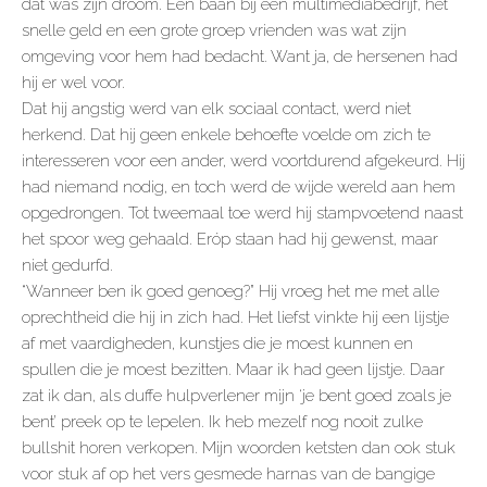
dat was zijn droom. Een baan bij een multimediabedrijf, het
snelle geld en een grote groep vrienden was wat zijn
omgeving voor hem had bedacht. Want ja, de hersenen had
hij er wel voor.
Dat hij angstig werd van elk sociaal contact, werd niet
herkend. Dat hij geen enkele behoefte voelde om zich te
interesseren voor een ander, werd voortdurend afgekeurd. Hij
had niemand nodig, en toch werd de wijde wereld aan hem
opgedrongen. Tot tweemaal toe werd hij stampvoetend naast
het spoor weg gehaald. Eróp staan had hij gewenst, maar
niet gedurfd.
“Wanneer ben ik goed genoeg?” Hij vroeg het me met alle
oprechtheid die hij in zich had. Het liefst vinkte hij een lijstje
af met vaardigheden, kunstjes die je moest kunnen en
spullen die je moest bezitten. Maar ik had geen lijstje. Daar
zat ik dan, als duffe hulpverlener mijn ‘je bent goed zoals je
bent’ preek op te lepelen. Ik heb mezelf nog nooit zulke
bullshit horen verkopen. Mijn woorden ketsten dan ook stuk
voor stuk af op het vers gesmede harnas van de bangige