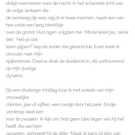
stokje overnamen voor de nacht. In het schamele licht van
de enige lantaarn die
de landweg rijk was zag ik er twee mannen, naast een van
hen rolde een leeg bierblikje
over de grond. Hun ogen volgden me. ‘Mooie leren jas,’ zei er
één. ‘Heb je ook
leren pijpen?’ riep de ander me gierend toe. Even keek ik
onnozel naar mijn
spijkerbroek. Daarna strak de duisternis in, stil vertrouwend
op mijn ijverige
dynamo.
Op een druilerige middag loop ik met enkele van mijn
vrouwelijke
cliënten, jaar of vijftien, een rondje door het park. Eindje
verderop staat een
man te zwaaien. Ik kijk om, heb geen idee tegen wie hij het
heeft. Als we hem
passeren, verbreekt hij de stilte: ‘Maak ik kans bij één van