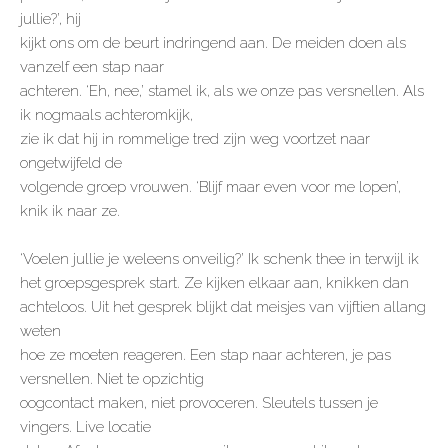
jullie?’, hij
kijkt ons om de beurt indringend aan. De meiden doen als
vanzelf een stap naar
achteren. ‘Eh, nee,’ stamel ik, als we onze pas versnellen. Als
ik nogmaals achteromkijk,
zie ik dat hij in rommelige tred zijn weg voortzet naar
ongetwijfeld de
volgende groep vrouwen. ‘Blijf maar even voor me lopen’,
knik ik naar ze.
‘Voelen jullie je weleens onveilig?’ Ik schenk thee in terwijl ik
het groepsgesprek start. Ze kijken elkaar aan, knikken dan
achteloos. Uit het gesprek blijkt dat meisjes van vijftien allang
weten
hoe ze moeten reageren. Een stap naar achteren, je pas
versnellen. Niet te opzichtig
oogcontact maken, niet provoceren. Sleutels tussen je
vingers. Live locatie