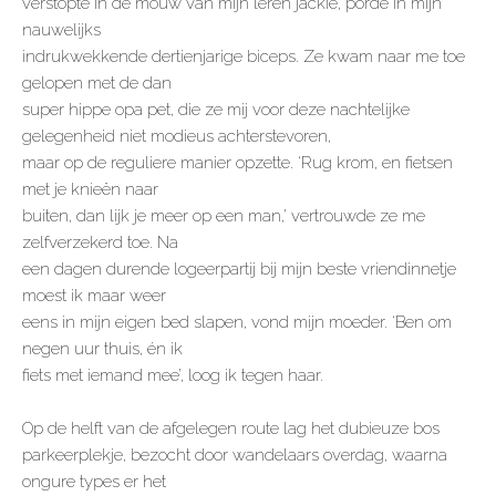
verstopte in de mouw van mijn leren jackie, porde in mijn
nauwelijks
indrukwekkende dertienjarige biceps. Ze kwam naar me toe
gelopen met de dan
super hippe opa pet, die ze mij voor deze nachtelijke
gelegenheid niet modieus achterstevoren,
maar op de reguliere manier opzette. ‘Rug krom, en fietsen
met je knieën naar
buiten, dan lijk je meer op een man,’ vertrouwde ze me
zelfverzekerd toe. Na
een dagen durende logeerpartij bij mijn beste vriendinnetje
moest ik maar weer
eens in mijn eigen bed slapen, vond mijn moeder. ‘Ben om
negen uur thuis, én ik
fiets met iemand mee’, loog ik tegen haar.
Op de helft van de afgelegen route lag het dubieuze bos
parkeerplekje, bezocht door wandelaars overdag, waarna
ongure types er het