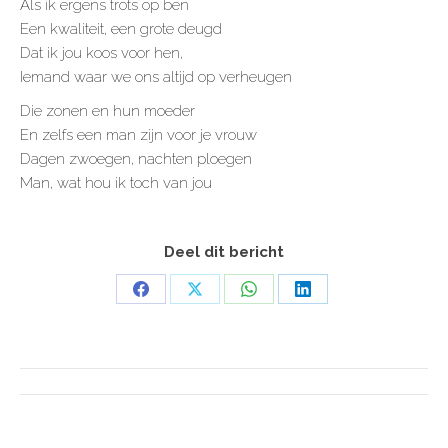
Als ik ergens trots op ben
Een kwaliteit, een grote deugd
Dat ik jou koos voor hen,
Iemand waar we ons altijd op verheugen
Die zonen en hun moeder
En zelfs een man zijn voor je vrouw
Dagen zwoegen, nachten ploegen
Man, wat hou ik toch van jou
Deel dit bericht
Share
Share
Share
Share
on
on
on
on
Facebook
X
WhatsApp
LinkedIn
POST
NAVIGATION