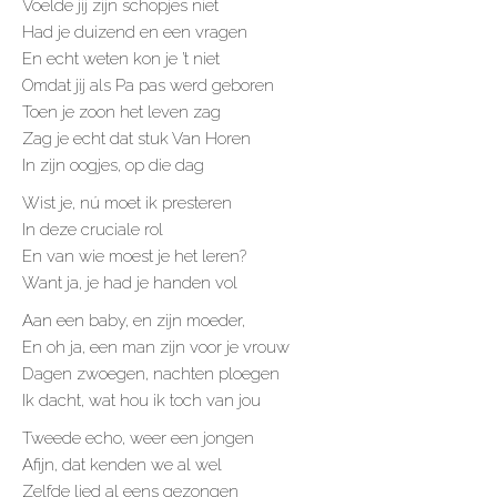
Voelde jij zijn schopjes niet
Had je duizend en een vragen
En echt weten kon je ’t niet
Omdat jij als Pa pas werd geboren
Toen je zoon het leven zag
Zag je echt dat stuk Van Horen
In zijn oogjes, op die dag
Wist je, nú moet ik presteren
In deze cruciale rol
En van wie moest je het leren?
Want ja, je had je handen vol
Aan een baby, en zijn moeder,
En oh ja, een man zijn voor je vrouw
Dagen zwoegen, nachten ploegen
Ik dacht, wat hou ik toch van jou
Tweede echo, weer een jongen
Afijn, dat kenden we al wel
Zelfde lied al eens gezongen