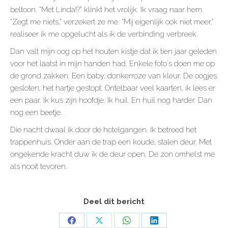
beltoon. “Met Linda!?” klinkt het vrolijk. Ik vraag naar hem.
“Zegt me niets,” verzekert ze me. “Mij eigenlijk ook niet meer,”
realiseer ik me opgelucht als ik de verbinding verbreek.
Dan valt mijn oog op het houten kistje dat ik tien jaar geleden
voor het laatst in mijn handen had. Enkele foto´s doen me op
de grond zakken. Een baby, donkerroze van kleur. De oogjes
gesloten, het hartje gestopt. Ontelbaar veel kaarten, ik lees er
een paar. Ik kus zijn hoofdje. Ik huil. En huil nog harder. Dan
nog een beetje.
Die nacht dwaal ik door de hotelgangen. Ik betreed het
trappenhuis. Onder aan de trap een koude, stalen deur. Met
ongekende kracht duw ik de deur open. De zon omhelst me
als nooit tevoren.
Deel dit bericht
Share
Share
Share
Share