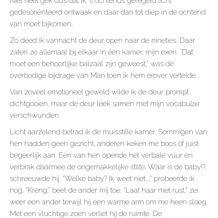
Niet heel gek dus dat ik ‘s ochtends geregeld licht
gedesoriënteerd ontwaak en daar dan tot diep in de ochtend
van moet bijkomen.
Zo deed ik vannacht de deur open naar de nineties. Daar
zaten ze allemaal bij elkaar in één kamer, mijn exen. “Dat
moet een behoorlijke balzaal zijn geweest,” was de
overbodige bijdrage van Man toen ik hem erover vertelde.
Van zoveel emotioneel geweld wilde ik de deur prompt
dichtgooien, maar de deur leek samen met mijn vocabulair
verschwunden.
Licht aarzelend betrad ik de muisstille kamer. Sommigen van
hen hadden geen gezicht, anderen keken me boos of juist
begeerlijk aan. Een van hen opende het verbale vuur en
verbrak daarmee de ongemakkelijke stilte. Waar is de baby!?,
schreeuwde hij. “Welke baby? Ik weet niet…,” probeerde ik
nog. “Kreng,” beet de ander mij toe. “Laat haar met rust,” zei
weer een ander terwijl hij een warme arm om me heen sloeg.
Met een vluchtige zoen verliet hij de ruimte. De