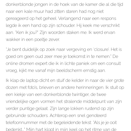
donkerblonde jongen in de hoek van de kamer die al die tijd
naar een kale muur had zitten staren had nog niet
gereageerd op het geheel. Verlangend naar een respons
legde ik een hand op zijn schouder. Hij keek me verschrikt
aan. “Ken ik jou?” Zijn woorden staken me. Ik werd ervan
wakker in een poeltje zever.
“Je bent duidelijk op zoek naar vergeving en ‘closure’. Het is
goed om geen oud zeer mee je toekomst in te nemen.” De
online dromen expert die ik in lichte paniek om een consult
vroeg, kijkt me vanaf mijn beeldscherm ernstig aan.
Ik klap de laptop dicht en stuif de kelder in naar de vier grote
dozen met foto’s, brieven en andere herinneringen. Ik stuit op
een kiekje van een donkerblonde twintiger, de twee
vriendelijke ogen vormen het stralende middelpunt van zijn
verder puntige gelaat. Zijn lange lokken rustend op zijn
gebruinde schouders. Achterop een snel genoteerd
telefoonnummer met de begeleidende tekst: “Als je je ooit
bedenkt…” Mijn hart klopt in mijn keel op het ritme van de