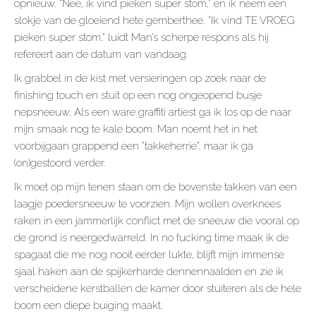
opnieuw. “Nee, ik vind pieken super stom,” en ik neem een
slokje van de gloeiend hete gemberthee. “Ik vind TE VROEG
pieken super stom,” luidt Man’s scherpe respons als hij
refereert aan de datum van vandaag.
Ik grabbel in de kist met versieringen op zoek naar de
finishing touch en stuit op een nog ongeopend busje
nepsneeuw. Als een ware graffiti artiest ga ik los op de naar
mijn smaak nog te kale boom. Man noemt het in het
voorbijgaan grappend een “takkeherrie”, maar ik ga
(on)gestoord verder.
Ik moet op mijn tenen staan om de bovenste takken van een
laagje poedersneeuw te voorzien. Mijn wollen overknees
raken in een jammerlijk conflict met de sneeuw die vooral op
de grond is neergedwarreld. In no fucking time maak ik de
spagaat die me nog nooit eerder lukte, blijft mijn immense
sjaal haken aan de spijkerharde dennennaalden en zie ik
verscheidene kerstballen de kamer door stuiteren als de hele
boom een diepe buiging maakt.