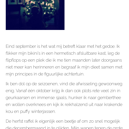
Eind september is het wat mij betreft klaar met het gedoe. Ik
flikker mijn bikini’s in een hermetisch afsluitbare kast, leg de
flipflops op een plek die ik me tien maanden later doorgaans
niet meer kan herinneren en begraaf ik mijn dieet samen met
mijn principes in de figuurlijke achtertuin.
Ik ben dol op de seizoenen, vind die afwisseling gewoonweg
enig. Vanaf één oktober krijg ik dan ook plots rete veel zin in
geurkaarsen en immense sjaals, hunker ik naar gemberthee
en wollen overknees en kijk ik reikhalzend uit naar krakende
kou en puffy winterjassen.
De herfst raffel ik eigenlijk een beetje af om zo snel mogelijk
die decembermaand in te glijden. Mijn wapen tegen de grote