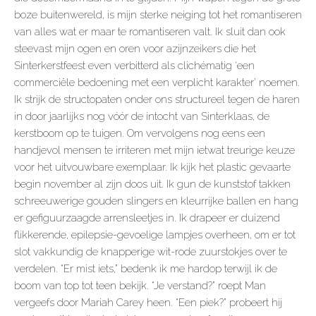
boze buitenwereld, is mijn sterke neiging tot het romantiseren
van alles wat er maar te romantiseren valt. Ik sluit dan ook
steevast mijn ogen en oren voor azijnzeikers die het
Sinterkerstfeest even verbitterd als clichématig ‘een
commerciële bedoening met een verplicht karakter’ noemen.
Ik strijk de structopaten onder ons structureel tegen de haren
in door jaarlijks nog vóór de intocht van Sinterklaas, de
kerstboom op te tuigen. Om vervolgens nog eens een
handjevol mensen te irriteren met mijn ietwat treurige keuze
voor het uitvouwbare exemplaar. Ik kijk het plastic gevaarte
begin november al zijn doos uit. Ik gun de kunststof takken
schreeuwerige gouden slingers en kleurrijke ballen en hang
er gefiguurzaagde arrensleetjes in. Ik drapeer er duizend
flikkerende, epilepsie-gevoelige lampjes overheen, om er tot
slot vakkundig de knapperige wit-rode zuurstokjes over te
verdelen. “Er mist iets,” bedenk ik me hardop terwijl ik de
boom van top tot teen bekijk. “Je verstand?” roept Man
vergeefs door Mariah Carey heen. “Een piek?” probeert hij