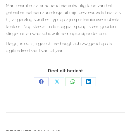
Man neemt schaterlachend vierentwintig foto’s van het
geheel en eet een zuurstokje uit mijn besneeuwde haar als
hij vingervlug scrolt en typt op zijn splinternieuwe mobiele
telefoon. Nog steeds in de spagaat spuug ik een gouden
slinger uit en waarschuw ik hem op dreigende toon.
De grijns op zijn gezicht verheugt zich zwijgend op de
digitale kerstkaart van dit jaar.
Deel dit bericht
Share
Share
Share
Share
on
on
on
on
Facebook
X
WhatsApp
LinkedIn
POST
NAVIGATION