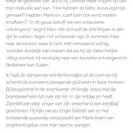
roept de geboorte van Jezus bij Zoonlief meer vragen op dan
mijn motivatie aan kan. “Hoe hebben ze baby Jezus eigenlijk
gemaakt? Hadden Maria en Jozef toen ook eerst moeten
knuffelen?” “In dit geval betreft het een onbevlekte
ontvangenis,” begint Man -die zichzelf de drie Wijzen in één
lijkt te voelen- tegen het verbaasde osje. Ik sommeer Man
naar de keuken waar ik hem met verrassend weinig
woorden duidelijk kan maken dat als hij zijn belachelijke
uitleg voortzet, hij voorlopig naar een bevlekte ontvangenis in
Bedlehem kan fluiten.
Ik haal de dampende worstenbroodjes uit de oven en hij
schenkt de eveneens dampende glühwein in twee mokken.
Bij terugkomst in de woonkamer zit kindje Jezus met de
brandweerhelm tot over zijn kin in zijn kribbe en heeft
Zoonlief aan elke vinger van zijn linkerhand een kerstbal
geschoven. Hij kijkt me als Engel Gabriel aan en het
fonkelende aureooltje veroorzaakt een Maria traan van
ongekend geluk over mijn warme wangen.