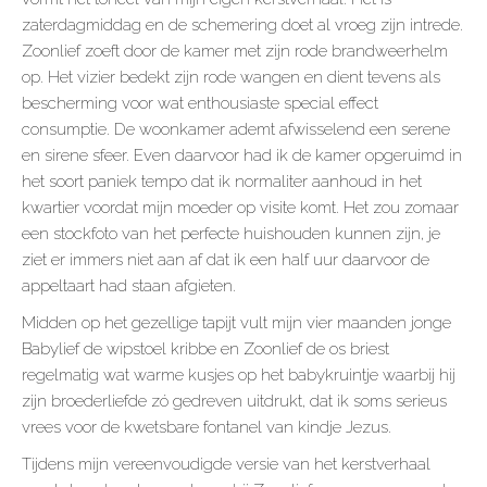
zaterdagmiddag en de schemering doet al vroeg zijn intrede.
Zoonlief zoeft door de kamer met zijn rode brandweerhelm
op. Het vizier bedekt zijn rode wangen en dient tevens als
bescherming voor wat enthousiaste special effect
consumptie. De woonkamer ademt afwisselend een serene
en sirene sfeer. Even daarvoor had ik de kamer opgeruimd in
het soort paniek tempo dat ik normaliter aanhoud in het
kwartier voordat mijn moeder op visite komt. Het zou zomaar
een stockfoto van het perfecte huishouden kunnen zijn, je
ziet er immers niet aan af dat ik een half uur daarvoor de
appeltaart had staan afgieten.
Midden op het gezellige tapijt vult mijn vier maanden jonge
Babylief de wipstoel kribbe en Zoonlief de os briest
regelmatig wat warme kusjes op het babykruintje waarbij hij
zijn broederliefde zó gedreven uitdrukt, dat ik soms serieus
vrees voor de kwetsbare fontanel van kindje Jezus.
Tijdens mijn vereenvoudigde versie van het kerstverhaal