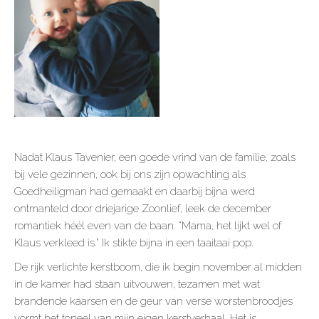
Nadat Klaus Tavenier, een goede vrind van de familie, zoals
bij vele gezinnen, ook bij ons zijn opwachting als
Goedheiligman had gemaakt en daarbij bijna werd
ontmanteld door driejarige Zoonlief, leek de december
romantiek héél even van de baan. “Mama, het lijkt wel of
Klaus verkleed is.” Ik stikte bijna in een taaitaai pop.
De rijk verlichte kerstboom, die ik begin november al midden
in de kamer had staan uitvouwen, tezamen met wat
brandende kaarsen en de geur van verse worstenbroodjes
vormt het toneel van mijn eigen kerstverhaal. Het is