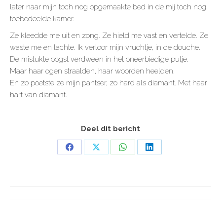
later naar mijn toch nog opgemaakte bed in de mij toch nog
toebedeelde kamer.
Ze kleedde me uit en zong. Ze hield me vast en vertelde. Ze
waste me en lachte. Ik verloor mijn vruchtje, in de douche.
De mislukte oogst verdween in het oneerbiedige putje.
Maar haar ogen straalden, haar woorden heelden.
En zo poetste ze mijn pantser, zo hard als diamant. Met haar
hart van diamant.
Deel dit bericht
Share
Share
Share
Share
on
on
on
on
Facebook
X
WhatsApp
LinkedIn
POST
NAVIGATION