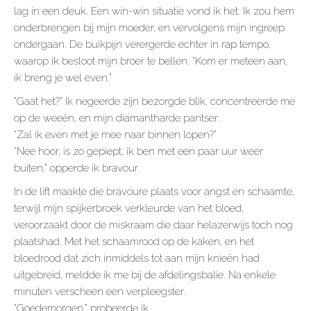
lag in een deuk. Een win-win situatie vond ik het. Ik zou hem
onderbrengen bij mijn moeder, en vervolgens mijn ingreep
ondergaan. De buikpijn verergerde echter in rap tempo,
waarop ik besloot mijn broer te bellen. “Kom er meteen aan,
ik breng je wel even.”
“Gaat het?” Ik negeerde zijn bezorgde blik, concentreerde me
op de weeën, en mijn diamantharde pantser.
“Zal ik even met je mee naar binnen lopen?”
“Nee hoor, is zo gepiept, ik ben met een paar uur weer
buiten,” opperde ik bravour.
In de lift maakte die bravoure plaats voor angst en schaamte,
terwijl mijn spijkerbroek verkleurde van het bloed,
veroorzaakt door de miskraam die daar helazerwijs toch nog
plaatshad. Met het schaamrood op de kaken, en het
bloedrood dat zich inmiddels tot aan mijn knieën had
uitgebreid, meldde ik me bij de afdelingsbalie. Na enkele
minuten verscheen een verpleegster.
“Goedemorgen,” probeerde ik.