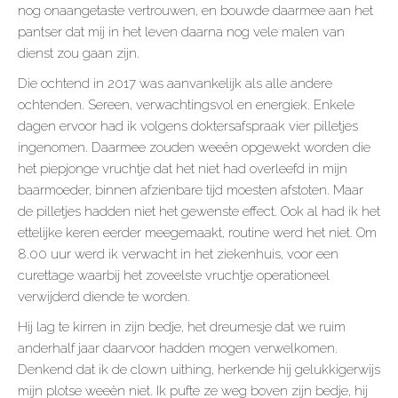
nog onaangetaste vertrouwen, en bouwde daarmee aan het
pantser dat mij in het leven daarna nog vele malen van
dienst zou gaan zijn.
Die ochtend in 2017 was aanvankelijk als alle andere
ochtenden. Sereen, verwachtingsvol en energiek. Enkele
dagen ervoor had ik volgens doktersafspraak vier pilletjes
ingenomen. Daarmee zouden weeën opgewekt worden die
het piepjonge vruchtje dat het niet had overleefd in mijn
baarmoeder, binnen afzienbare tijd moesten afstoten. Maar
de pilletjes hadden niet het gewenste effect. Ook al had ik het
ettelijke keren eerder meegemaakt, routine werd het niet. Om
8.00 uur werd ik verwacht in het ziekenhuis, voor een
curettage waarbij het zoveelste vruchtje operationeel
verwijderd diende te worden.
Hij lag te kirren in zijn bedje, het dreumesje dat we ruim
anderhalf jaar daarvoor hadden mogen verwelkomen.
Denkend dat ik de clown uithing, herkende hij gelukkigerwijs
mijn plotse weeën niet. Ik pufte ze weg boven zijn bedje, hij