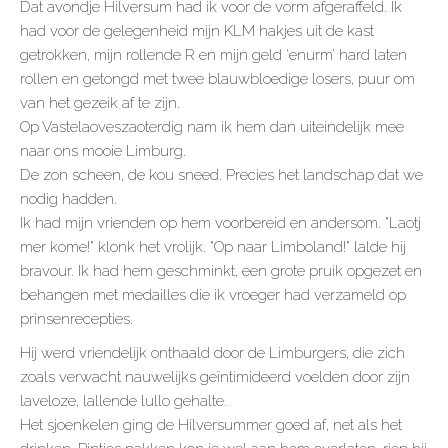
Dat avondje Hilversum had ik voor de vorm afgeraffeld. Ik
had voor de gelegenheid mijn KLM hakjes uit de kast
getrokken, mijn rollende R en mijn geld ‘enurm’ hard laten
rollen en getongd met twee blauwbloedige losers, puur om
van het gezeik af te zijn.
Op Vastelaoveszaoterdig nam ik hem dan uiteindelijk mee
naar ons mooie Limburg.
De zon scheen, de kou sneed. Precies het landschap dat we
nodig hadden.
Ik had mijn vrienden op hem voorbereid en andersom. “Laotj
mer kome!” klonk het vrolijk. “Op naar Limboland!” lalde hij
bravour. Ik had hem geschminkt, een grote pruik opgezet en
behangen met medailles die ik vroeger had verzameld op
prinsenrecepties.
Hij werd vriendelijk onthaald door de Limburgers, die zich
zoals verwacht nauwelijks geïntimideerd voelden door zijn
laveloze, lallende lullo gehalte.
Het sjoenkelen ging de Hilversummer goed af, net als het