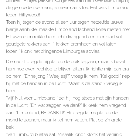
drinken. Pintjes pakken kon je wel aan hem overlaten, riep hij
de gemoedelijke menigte meermaals toe. Het was Limboland
tegen Hillywood!
Toen hij tegen de avond al een uur tegen hetzelfde lauwe
biertje aanhikte, maakte Limboland lachend korte metten met
Hillywood en reikte hem licht dwingend een dienblad vol
goudgele rakkers aan. “Hekken eromheen en vol laten
lopen!” klonk het dringende Limburgse advies.
Die nacht dreigde hij plat op de buik te gaan, maar ik beval
hem nog even rechtop te blijven zitten. Ik richtte mijn camera
op hem. “Enne jong!? Weej esj!?” vroeg ik hem. “Kei good!” riep
hij met de handen in de lucht. “Waat is de stand!? vroeg ik
hem.
“Vijf-Nul voor Limboland!” zei hij, nog steeds met zijn handen
in de lucht. “En wat zeggen we dan!?” Ik keek hem vragend
aan. “Limboland, BEDANKTJ!” Hij dreigde me plat op de
mond te zoenen, maar ik liet hem vallen. Plat op z’n grote
bek.
“Van Limburg bliefse aaf. Misselik jong,” klonk het venijnig