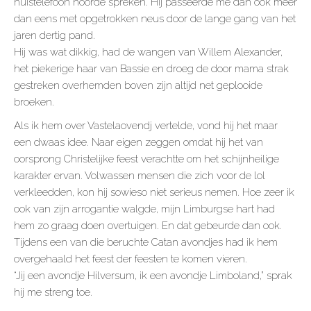
huistelefoon hoorde spreken. Hij passeerde me dan ook meer
dan eens met opgetrokken neus door de lange gang van het
jaren dertig pand.
Hij was wat dikkig, had de wangen van Willem Alexander,
het piekerige haar van Bassie en droeg de door mama strak
gestreken overhemden boven zijn altijd net geplooide
broeken.
Als ik hem over Vastelaovendj vertelde, vond hij het maar
een dwaas idee. Naar eigen zeggen omdat hij het van
oorsprong Christelijke feest verachtte om het schijnheilige
karakter ervan. Volwassen mensen die zich voor de lol
verkleedden, kon hij sowieso niet serieus nemen. Hoe zeer ik
ook van zijn arrogantie walgde, mijn Limburgse hart had
hem zo graag doen overtuigen. En dat gebeurde dan ook.
Tijdens een van die beruchte Catan avondjes had ik hem
overgehaald het feest der feesten te komen vieren.
“Jij een avondje Hilversum, ik een avondje Limboland,” sprak
hij me streng toe.