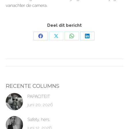
vanachter de camera.
Deel dit bericht
Share
Share
Share
Share
on
on
on
on
Facebook
X
WhatsApp
LinkedIn
POST
NAVIGATION
RECENTE COLUMNS
PAPACITEIT
juni 20, 2026
Safety, hers
juni 12, 2026