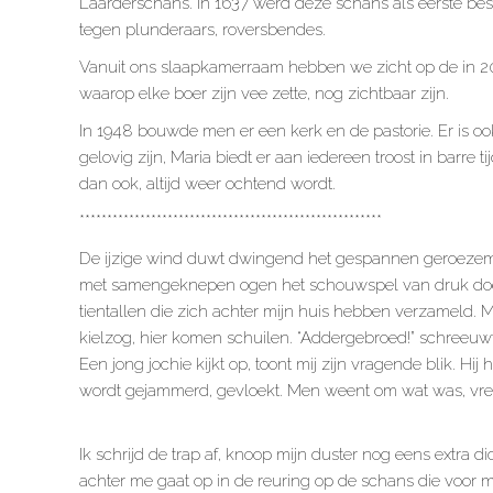
Laarderschans. In 1637 werd deze schans als eerste be
tegen plunderaars, roversbendes.
Vanuit ons slaapkamerraam hebben we zicht op de in 2
waarop elke boer zijn vee zette, nog zichtbaar zijn.
In 1948 bouwde men er een kerk en de pastorie. Er is o
gelovig zijn, Maria biedt er aan iedereen troost in barre t
dan ook, altijd weer ochtend wordt.
*******************************************************
De ijzige wind duwt dwingend het gespannen geroezemoes 
met samengeknepen ogen het schouwspel van druk doe
tientallen die zich achter mijn huis hebben verzameld. M
kielzog, hier komen schuilen. “Addergebroed!” schreeuwt 
Een jong jochie kijkt op, toont mij zijn vragende blik. Hi
wordt gejammerd, gevloekt. Men weent om wat was, vree
Ik schrijd de trap af, knoop mijn duster nog eens extra di
achter me gaat op in de reuring op de schans die voor me