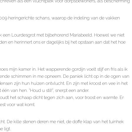
schreven als een vluchtplek voor dorpsbewoners, als bescherming
009 heringerichte schans, waarop de indeling van de vakken
ok een Lourdesgrot met bijbehorend Mariabeeld. Hoewel we niet
ijden en herinnert ons er dagelijks bij het opstaan aan dat het hoe
mijn kamer in. Het wapperende gordijn voelt stijf en fris als ik
nde schimmen in me opneem. De paniek licht op in de ogen van
ensen zijn hun huizen ontvlucht. En zijn met kroost en vee in het
één van hen. “Houd u stil!”, snerpt een ander.
j houdt het schaap dicht tegen zich aan, voor troost en warmte. Er
st voor wat komt.
cht. De kille stenen deren me niet, de doffe klap van het tuinhek
 ligt.