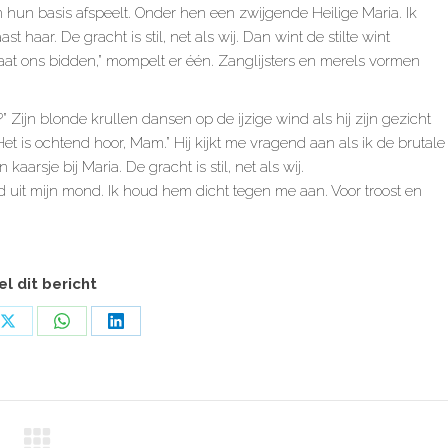
hun basis afspeelt. Onder hen een zwijgende Heilige Maria. Ik
haar. De gracht is stil, net als wij. Dan wint de stilte wint
at ons bidden,” mompelt er één. Zanglijsters en merels vormen
?” Zijn blonde krullen dansen op de ijzige wind als hij zijn gezicht
“Het is ochtend hoor, Mam.” Hij kijkt me vragend aan als ik de brutale
arsje bij Maria. De gracht is stil, net als wij.
d uit mijn mond. Ik houd hem dicht tegen me aan. Voor troost en
l dit bericht
Share
Share
Share
on
on
on
ook
X
WhatsApp
LinkedIn