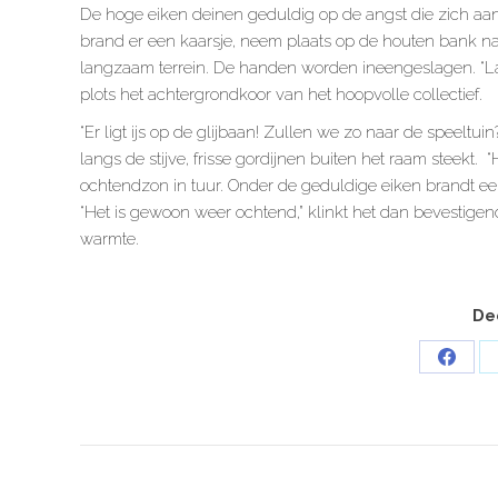
De hoge eiken deinen geduldig op de angst die zich aan 
brand er een kaarsje, neem plaats op de houten bank naast 
langzaam terrein. De handen worden ineengeslagen. “La
plots het achtergrondkoor van het hoopvolle collectief.
“Er ligt ijs op de glijbaan! Zullen we zo naar de speeltuin
langs de stijve, frisse gordijnen buiten het raam steekt. 
ochtendzon in tuur. Onder de geduldige eiken brandt een ka
“Het is gewoon weer ochtend,” klinkt het dan bevestigen
warmte.
Dee
Share
on
Faceb
POST
NAVIGATION